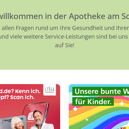
 willkommen in der Apotheke am S
 allen Fragen rund um Ihre Gesundheit und Ihren 
d viele weitere Service-Leistungen sind bei uns 
auf Sie!
n Sie E-Rezepte selbst
Unsere LINDANI Welt
per Scan mit Ihrem
Kinder und Eltern: To
artphone ein - ganz
Mal- und Bastelvorla
einfach über die
Gewinnspiele, Reze