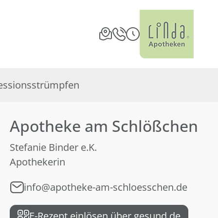
ssionsstrümpfen
Apotheke am Schlößchen
Stefanie Binder e.K.
Apothekerin
info@apotheke-am-schloesschen.de
E-Rezept einlösen über gesund.de