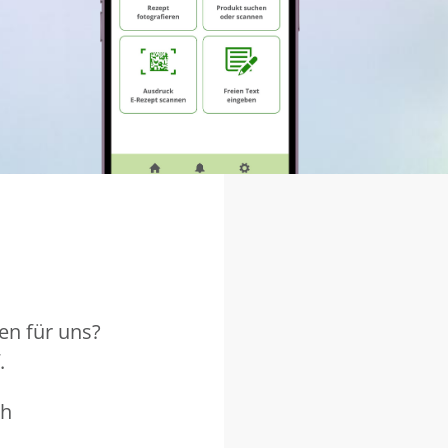
en für uns?
.
ch