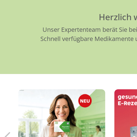
Herzlich
Unser Expertenteam berät Sie bei
Schnell verfügbare Medikamente un
Löse
Endlich da! Die LINDA
Eigenmarke: Arzneimittel
Sm
von der Apothekenmarke,
der Sie vertrauen.