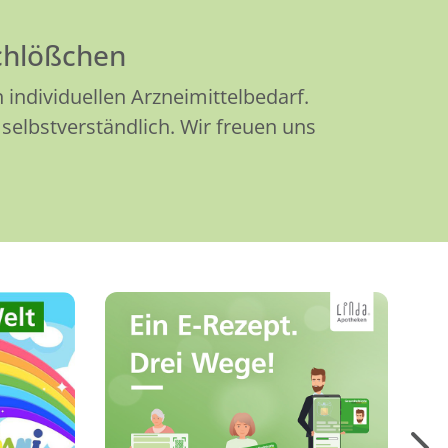
chlößchen
individuellen Arzneimittelbedarf.
selbstverständlich. Wir freuen uns
Hier finden Sie die
 für
wichtigsten Informationen
lle
zum E-Rezept und zu den
gen,
verschiedenen
pte
Möglichkeiten, E-Rezepte